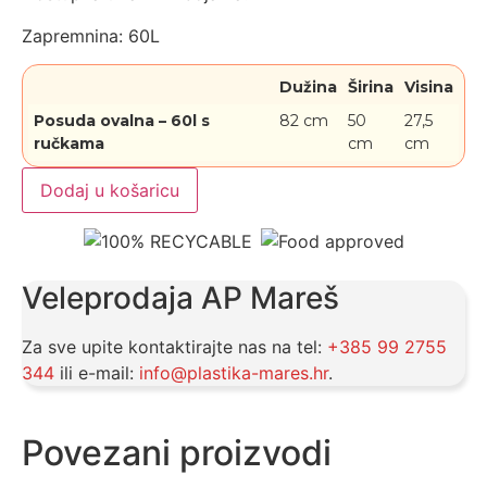
Zapremnina: 60L
Dužina
Širina
Visina
Posuda ovalna – 60l s
82 cm
50
27,5
ručkama
cm
cm
Dodaj u košaricu
Veleprodaja AP Mareš
Za sve upite kontaktirajte nas na tel:
+385 99 2755
344
ili e-mail:
info@plastika-mares.hr
.
Povezani proizvodi