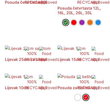
Posuda četvrtasta 50L
Posuda četvrtasta 12L,
16L, 20L, 26L, 35L
Lijevak 25cm sa sitom
Lijevak 15cm
Lijevak 10cm
Posuda za beštek