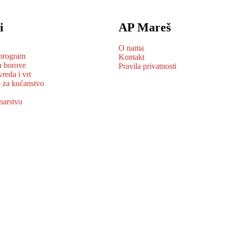
i
AP Mareš
O nama
 program
Kontakt
a borove
Pravila privatnosti
vreda i vrt
 za kućanstvo
narstvo