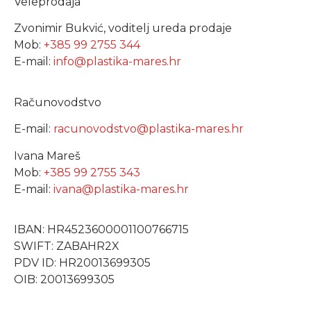
Veleprodaja
Zvonimir Bukvić, voditelj ureda prodaje
Mob:
+385 99 2755 344
E-mail:
info@plastika-mares.hr
Računovodstvo
E-mail:
racunovodstvo@plastika-mares.hr
Ivana Mareš
Mob:
+385 99 2755 343
E-mail:
ivana@plastika-mares.hr
IBAN: HR4523600001100766715
SWIFT: ZABAHR2X
PDV ID: HR20013699305
OIB: 20013699305