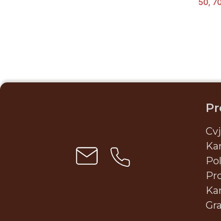
50, 70
Pr
Cv
Ka
Pol
Pr
Ka
Gr