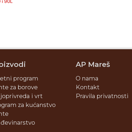
 i 90L
oizvodi
AP Mareš
jetni program
O nama
nte za borove
Kontakt
joprivreda i vrt
Pravila privatnosti
ogram za kućanstvo
nte
ađevinarstvo