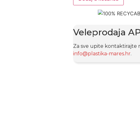
Veleprodaja A
Za sve upite kontaktirajte 
info@plastika-mares.hr
.