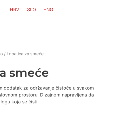
HRV
SLO
ENG
vo
/ Lopatica za smeće
za smeće
an dodatak za održavanje čistoće u svakom
oslovnom prostoru. Dizajnom napravljena da
logu koja se čisti.