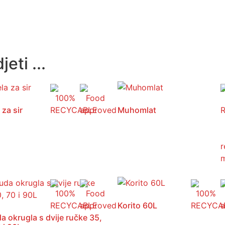
eti ...
 za sir
Muhomlat
Korito 60L
a okrugla s dvije ručke 35,