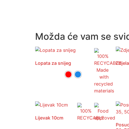
Možda će vam se svidj
Lopata za snijeg
Zdjela
Lijevak 10cm
Posud