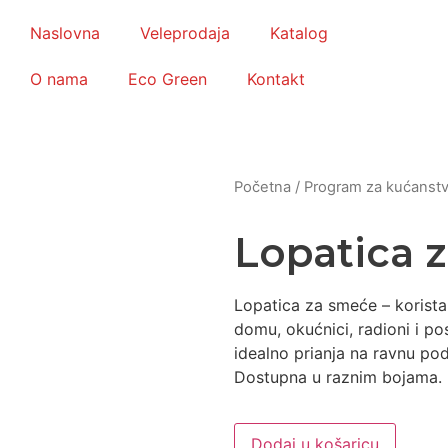
Naslovna
Veleprodaja
Katalog
O nama
Eco Green
Kontakt
Početna
/
Program za kućanst
Lopatica 
Lopatica za smeće – korist
domu, okućnici, radioni i p
idealno prianja na ravnu pod
Dostupna u raznim bojama.
Dodaj u košaricu