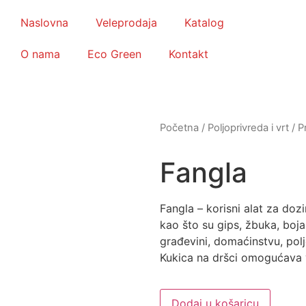
Naslovna
Veleprodaja
Katalog
O nama
Eco Green
Kontakt
Početna
/
Poljoprivreda i vrt
/
Pr
Fangla
Fangla – korisni alat za doz
kao što su gips, žbuka, boja 
građevini, domaćinstvu, poljo
Kukica na dršci omogućava vj
Dodaj u košaricu