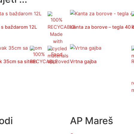
 s baždarom 12L
Kanta za borove – tegla 40
ak 35cm sa sitom
Vrtna gajba
odi
AP Mareš