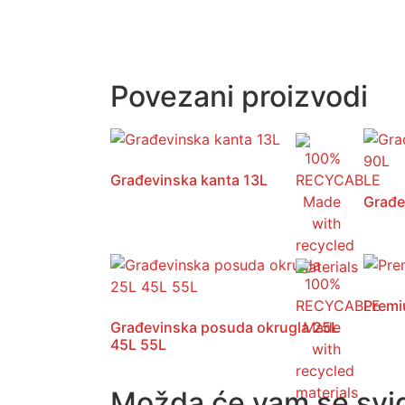
Povezani proizvodi
Građevinska kanta 13L
Građe
Premi
Građevinska posuda okrugla 25L
45L 55L
Možda će vam se svidj