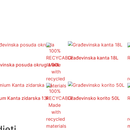
Građevinska kanta 18L
vinska posuda okrugla 90L
um Kanta zidarska 13l
Građevinsko korito 50L
eti ...