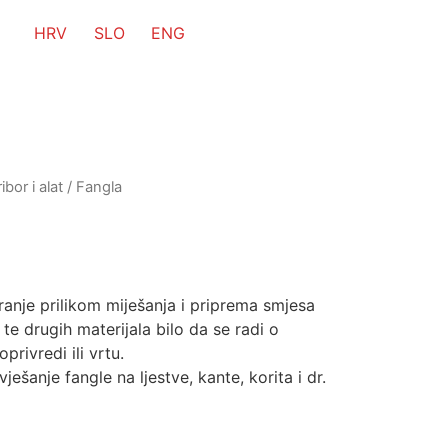
HRV
SLO
ENG
ibor i alat
/ Fangla
iranje prilikom miješanja i priprema smjesa
te drugih materijala bilo da se radi o
privredi ili vrtu.
ešanje fangle na ljestve, kante, korita i dr.