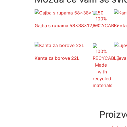
Gajba s rupama 58x38x12,50
Kanta
Kanta za borove 22L
Lijev
Proizv